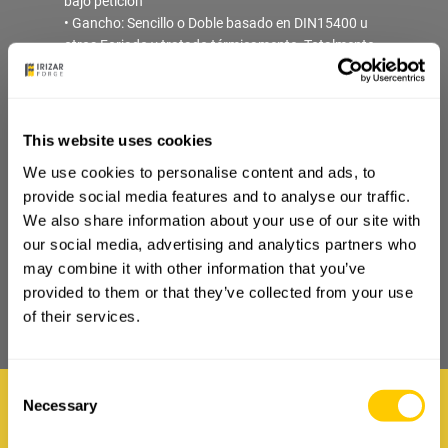
bajo petición
• Gancho: Sencillo o Doble basado en DIN15400 u
otros Forjado y tratado térmicamente. Totalmente
mecanizado con tuerca y cruceta. Grado de
materiales: carbono (P) o aleado (T/V)
• Polea: 1 o múltiples poleas. Laminada soldada,
soldada, sólida o de plástico (Nylon)
This website uses cookies
• Rodamiento: axial para el conjunto del gancho +
We use cookies to personalise content and ads, to
rodillos/bolas para poleas
provide social media features and to analyse our traffic.
• Completamente pintado por dentro y fuera
We also share information about your use of our site with
• Certificado: EN10204-3.1. Certificación 3.2 con
entidades de clasificación bajo petición
our social media, advertising and analytics partners who
may combine it with other information that you’ve
provided to them or that they’ve collected from your use
of their services.
DOWNLOAD PDF
Consent
Contact Irizar Forge
Necessary
Selection