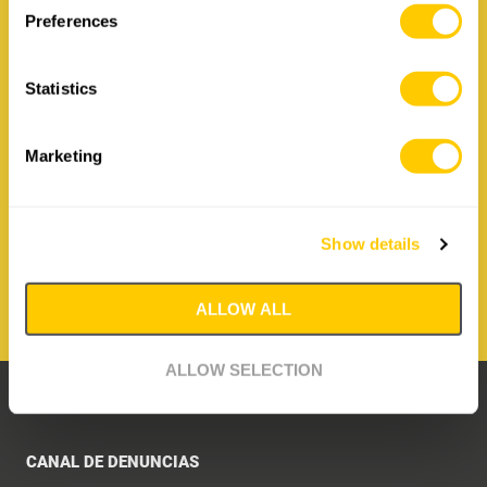
Preferences
How to contact us:
Irizar Forge
Statistics
Hiribarren 26, 20210 Lazkao
Spain
Marketing
T: +34 943 88 09 36
E:
irizar@irizarforge.com
CONTACT IRIZAR FORGE
Show details
ALLOW ALL
ALLOW SELECTION
TÉRMINOS Y CONDICIONES
CANAL DE DENUNCIAS