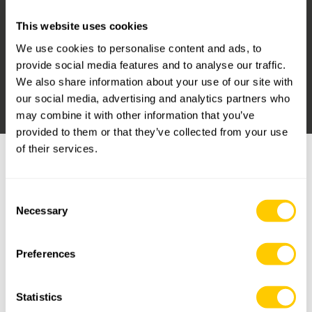
Después de la forja y pulido, las piezas se someten, una a una o
This website uses cookies
por lotes, a cambios de temperatura y de medio (aire, agua,
We use cookies to personalise content and ads, to
aceite, polímero …), sin cambiar el estado (siempre sólido),
provide social media features and to analyse our traffic.
aplicando calentamiento y enfriamiento a temperaturas
We also share information about your use of our site with
controladas, con el objetivo de mejorar sus propiedades físicas y
our social media, advertising and analytics partners who
mecánicas, especialmente dureza, fuerza y elasticidad.
may combine it with other information that you’ve
provided to them or that they’ve collected from your use
of their services.
Los tratamientos más habituales aplicados a los materiales más
Consent
comúnmente reconocidos para ganchos y accesorios de
Necessary
Selection
producción (mencionados anteriormente) son:
Templado y revenido
Preferences
Normalizado
Recocido
Statistics
En consecuencia, Irizar Forge está desarrollando proyectos de I