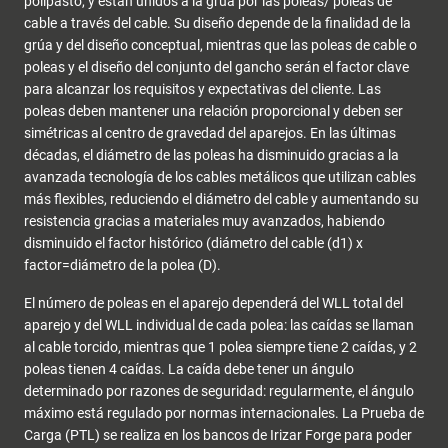
polipasto, y están unidos a la grúa por las poleas/ poleas de
cable a través del cable. Su diseño depende de la finalidad de la
grúa y del diseño conceptual, mientras que las poleas de cable o
poleas y el diseño del conjunto del gancho serán el factor clave
para alcanzar los requisitos y expectativas del cliente. Las
poleas deben mantener una relación proporcional y deben ser
simétricas al centro de gravedad del aparejos. En las últimas
décadas, el diámetro de las poleas ha disminuido gracias a la
avanzada tecnología de los cables metálicos que utilizan cables
más flexibles, reduciendo el diámetro del cable y aumentando su
resistencia gracias a materiales muy avanzados, habiendo
disminuido el factor histórico (diámetro del cable (d1) x
factor=diámetro de la polea (D).
El número de poleas en el aparejo dependerá del WLL total del
aparejo y del WLL individual de cada polea: las caídas se llaman
al cable torcido, mientras que 1 polea siempre tiene 2 caídas, y 2
poleas tienen 4 caídas. La caída debe tener un ángulo
determinado por razones de seguridad: regularmente, el ángulo
máximo está regulado por normas internacionales. La Prueba de
Carga (PTL) se realiza en los bancos de Irizar Forge para poder