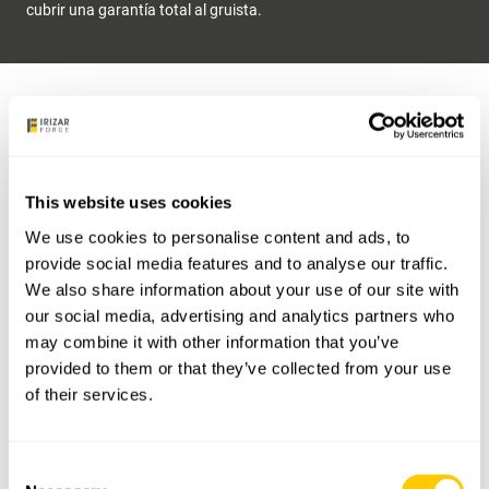
cubrir una garantía total al gruista.
Vea todos nuestros aparejos
select filter
This website uses cookies
Aparejo De Una Polea Estándar
We use cookies to personalise content and ads, to
provide social media features and to analyse our traffic.
We also share information about your use of our site with
Aparejo De Dos Polea Estándar
our social media, advertising and analytics partners who
may combine it with other information that you’ve
provided to them or that they’ve collected from your use
Aparejo De Tres Poleas Estándar
of their services.
Aparejo De Cuatro Poleas Estándar
Consent