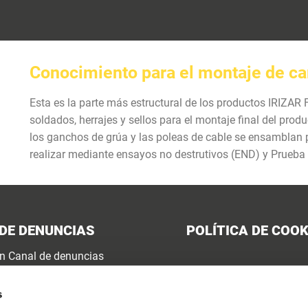
Conocimiento para el montaje de c
Esta es la parte más estructural de los productos IRIZA
soldados, herrajes y sellos para el montaje final del prod
los ganchos de grúa y las poleas de cable se ensamblan p
realizar mediante ensayos no destrutivos (END) y Prueba 
DE DENUNCIAS
POLÍTICA DE COOK
ón Canal de denuncias
 canal de denuncias
s